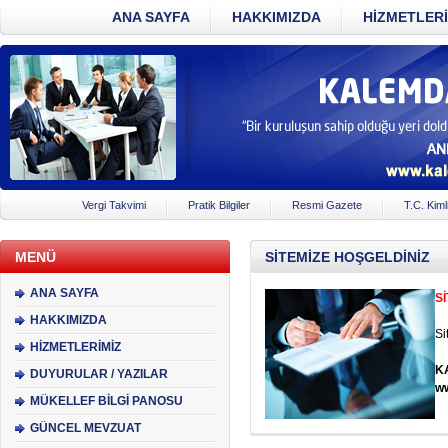
ANA SAYFA
HAKKIMIZDA
HİZMETLERİ
Vergi Takvimi
Pratik Bilgiler
Resmi Gazete
T.C. Kiml
MENÜ
SİTEMİZE HOŞGELDİNİZ
ANA SAYFA
Sİ
HAKKIMIZDA
Si
HİZMETLERİMİZ
K
DUYURULAR / YAZILAR
w
MÜKELLEF BİLGİ PANOSU
GÜNCEL MEVZUAT