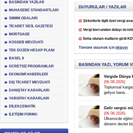
BASINDAN YAZILAR
DUYURULAR / YAZILAR
MUHASEBE STANDARTLARI
SMMM ODALARI
Şirketlerle ilgili özel vergi ava
TİCARET SİCİL GAZETESİ
Vergi borcundan dolayı ücretin
MORTGAGE
İmha olunan malların girdi KD
KOSGEB MEVZUATI
Tümüne ulaşmak için
tıklayın
TEK DÜZEN HESAP PLANI
BASEL II
BASINDAN YAZI, YORUM 
ÜCRETSİZ PROGRAMLAR
EKONOMİ HABERLERİ
Vergide Dünya Ha
(06.08.2026)
DIŞ TİCARET MEVZUATI
Toplumsal karga
DANIŞTAY KARARLARI
geliyor bana....
YARGITAY KARARLARI
DİLEKÇEMATİK
Gelir vergisi mü
(06.08.2026)
İLETİŞİM FORMU
Ülkemizde eğitim
dönemi devlet büt