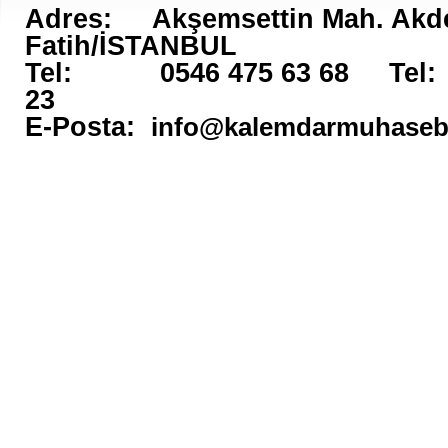
Adres:
Akşemsettin Mah. Akden
Fatih/İSTANBUL
Tel:
0546 475 63 68
Tel:
23
E-Posta:
info@kalemdarmuhase