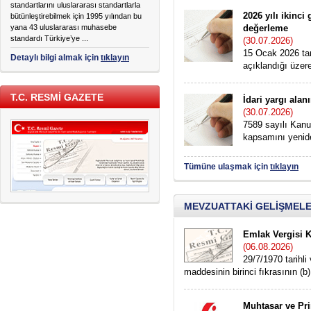
standartlarını uluslararası standartlarla
2026 yılı ikinc
bütünleştirebilmek için 1995 yılından bu
yana 43 uluslararası muhasebe
değerleme
standardı Türkiye’ye ...
(30.07.2026)
15 Ocak 2026 ta
Detaylı bilgi almak için
tıklayın
açıklandığı üzere
T.C. RESMİ GAZETE
İdari yargı alan
(30.07.2026)
7589 sayılı Kanu
kapsamını yeniden
Tümüne ulaşmak için
tıklayın
MEVZUATTAKİ GELİŞMEL
Emlak Vergisi K
(06.08.2026)
29/7/1970 tarihl
maddesinin birinci fıkrasının (b) 
Muhtasar ve Pr