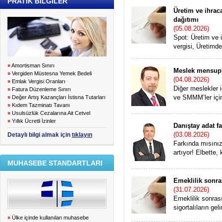
PRATİK BİLGİLER
Üretim ve ihraca
dağıtımı
(05.08.2026)
Spot: Üretim ve 
vergisi, Üretimde
»
Amortisman Sınırı
Meslek mensupl
»
Vergiden Müstesna Yemek Bedeli
(04.08.2026)
»
Emlak Vergisi Oranları
Diğer meslekler 
»
Fatura Düzenleme Sınırı
ve SMMM’ler için
»
Değer Artış Kazançları İstisna Tutarları
»
Kıdem Tazminatı Tavanı
»
Usulsüzlük Cezalarına Ait Cetvel
»
Yıllık Ücretli İzinler
Danıştay adat fa
(03.08.2026)
Detaylı bilgi almak için
tıklayın
Farkında mısınız
artıyor! Elbette, k
MUHASEBE STANDARTLARI
Emeklilik sonra
(31.07.2026)
Emeklilik sonra
sigortalıların gel
»
Ülke içinde kullanılan muhasebe